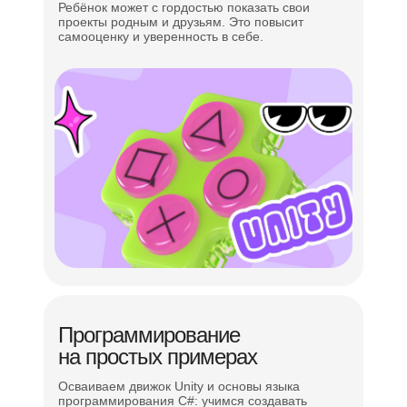
Ребёнок может с гордостью показать свои
проекты родным и друзьям. Это повысит
самооценку и уверенность в себе.
Всестороннее
развитие
ребёнка — уделяем
внимание
мягким
навыкам
Командная работа
Проектное и логическое мышление
Программирование
на простых примерах
Постановка и решение задач
Осваиваем движок Unity и основы языка
Навыки эффективной коммуникации
программирования C#: учимся создавать