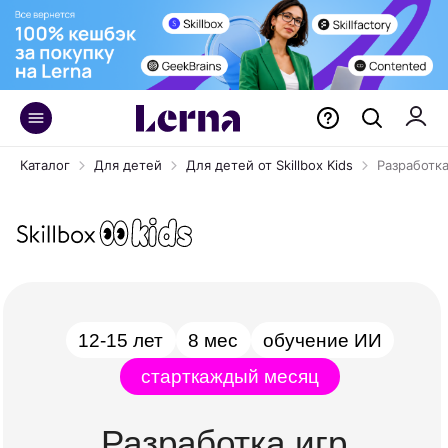
Каталог
Для детей
Для детей от Skillbox Kids
Разработка
12-15 лет
8 мес
обучение ИИ
старт
каждый месяц
Разработка игр
на Unity
Почти половину мобильных игр разработали
на Unity. Учимся разрабатывать игры, а также