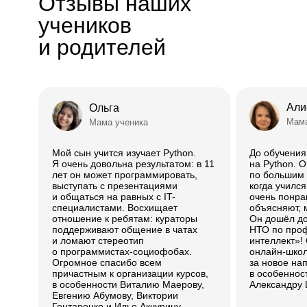
Отзывы наших
учеников
и родителей
Али
Ольга
Мама
Мама ученика
Мой сын учится изучает Python.
До обучени
Я очень довольна результатом: в 11
на Python. 
лет он может программировать,
по большим д
выступать с презентациями
когда учился
и общаться на равных с IT-
очень понра
специалистами. Восхищает
объясняют, 
отношение к ребятам: кураторы
Он дошёл д
поддерживают общение в чатах
НТО по про
и ломают стереотип
интеллект»!
о программистах-социофобах.
онлайн-школ
Огромное спасибо всем
за новое на
причастным к организации курсов,
в особеннос
в особенности Виталию Маерову,
Александру 
Евгению Абумову, Виктории
Гонтаренко и Илье Акчурину.