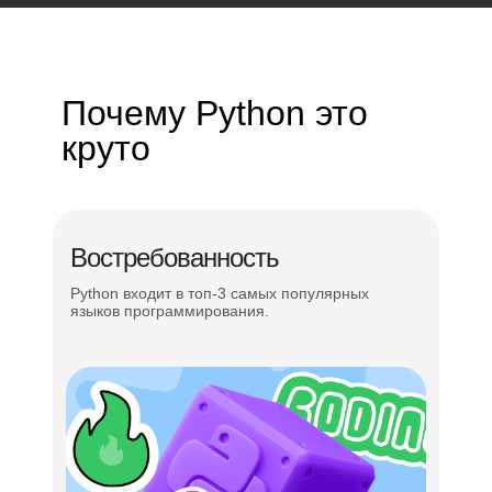
Почему Python это
круто
Востребованность
Всестороннее
развитие
ребёнка — уделяем
Python входит в топ-3 самых популярных
языков программирования.
внимание
мягким
навыкам
Командная работа
Проектное и логическое мышление