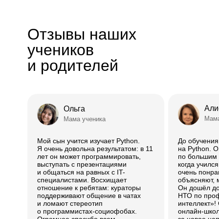
Отзывы наших
учеников
и родителей
Али
Ольга
Мама
Мама ученика
Мой сын учится изучает Python.
До обучени
Я очень довольна результатом: в 11
на Python. 
лет он может программировать,
по большим д
выступать с презентациями
когда учился
и общаться на равных с IT-
очень понра
специалистами. Восхищает
объясняют, 
отношение к ребятам: кураторы
Он дошёл д
поддерживают общение в чатах
НТО по про
и ломают стереотип
интеллект»!
о программистах-социофобах.
онлайн-школ
Огромное спасибо всем
за новое на