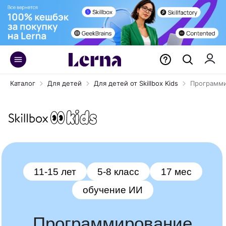
Каталог
Для детей
Для детей от Skillbox Kids
Программи
11-15 лет
5-8 класс
17 мес
обучение ИИ
Программирование
на Python PRO
Учимся создавать игры, сайты
и функциональных чат-ботов. Для ребят