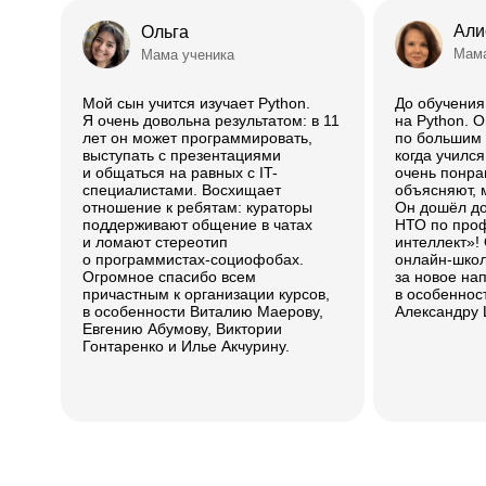
Али
Ольга
Мама
Мама ученика
Мой сын учится изучает Python.
До обучени
Я очень довольна результатом: в 11
на Python. 
лет он может программировать,
по большим д
выступать с презентациями
когда учился
и общаться на равных с IT-
очень понра
специалистами. Восхищает
объясняют, 
отношение к ребятам: кураторы
Он дошёл д
поддерживают общение в чатах
НТО по про
и ломают стереотип
интеллект»!
о программистах-социофобах.
онлайн-школ
Огромное спасибо всем
за новое на
причастным к организации курсов,
в особеннос
в особенности Виталию Маерову,
Александру 
Евгению Абумову, Виктории
Гонтаренко и Илье Акчурину.