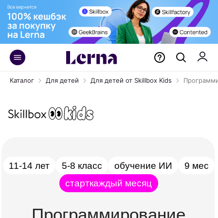
Каталог
Для детей
Для детей от Skillbox Kids
Программи
11-14 лет
5-8 класс
обучение ИИ
9 мес
старт
каждый месяц
Программирование
на Python для детей
Учимся создавать игры, сайты
и функциональных чат-ботов. Для ребят