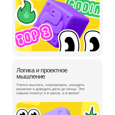
Всестороннее
развитие
ребёнка — уделяем
внимание
мягким
навыкам
Командная работа
Проектное и логическое мышление
Логика и проектное
мышление
Постановка и решение задач
Учится мыслить, планировать, находить
Навыки эффективной коммуникации
решения и доводить дело до конца. Эти
навыки помогут и в школе, и в жизни!
Управление временем в решении задач
Презентация проекта