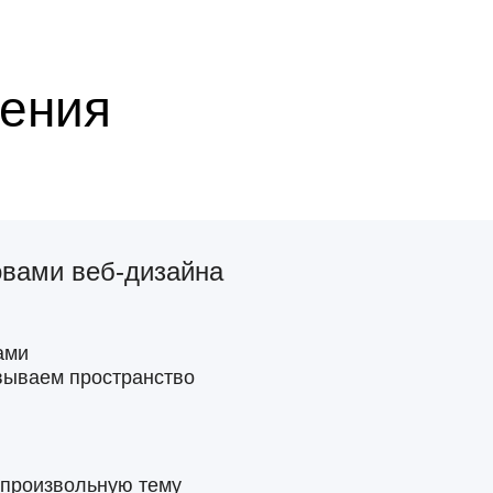
ения
овами веб-дизайна
ами
вываем пространство
а произвольную тему