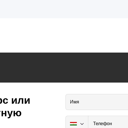
рс или
Имя
тную
Телефон